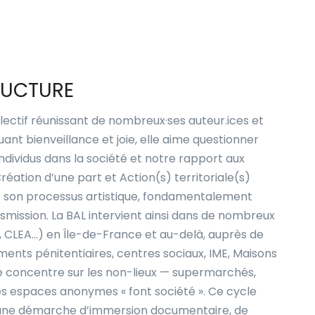
RUCTURE
lectif réunissant de nombreux·ses auteur.ices et
quant bienveillance et joie, elle aime questionner
ndividus dans la société et notre rapport aux
Création d’une part et Action(s) territoriale(s)
 de son processus artistique, fondamentalement
smission. La BAL intervient ainsi dans de nombreux
C, CLEA…) en Île-de-France et au-delà, auprès de
ements pénitentiaires, centres sociaux, IME, Maisons
e concentre sur les non-lieux — supermarchés,
s espaces anonymes « font société ». Ce cycle
 une démarche d’immersion documentaire, de