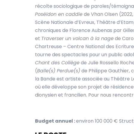
récolte sociologique de paroles/témoign
Poséidon en caddie
de Vhan Olsen (2022,
Scène Nationale d’Evreux, Théâtre d’Etam
chroniques de Florence Aubenas par Gille
et
Traverser un volcan à la nage
de Carol
Chartreuse – Centre National des Ecritur
tourne des spectacles pour un public ado
Chant des Collège
de Julie Rossello Roch
(
Balle(s) Perdue(s)
de Philippe Gauthier, c
la Bande est artiste associée au Théâtre 
où elle développe son projet de résidence e
dionysien et francilien.
Pour nous rencontre
Budget annuel :
environ 100 000 €
Struct