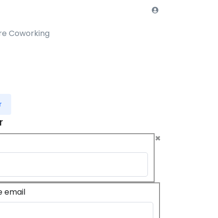
re Coworking
r
r
×
e email