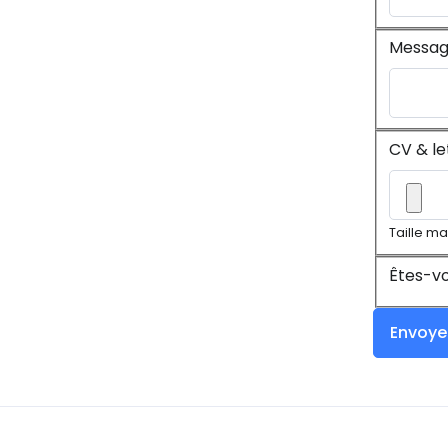
Messa
CV & le
Taille ma
Êtes-vo