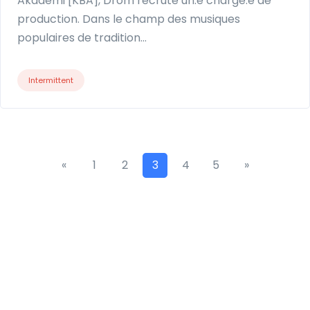
Akademi [KBA], Drom recrute un.e chargé.e de
production. Dans le champ des musiques
populaires de tradition…
Intermittent
«
1
2
3
4
5
»