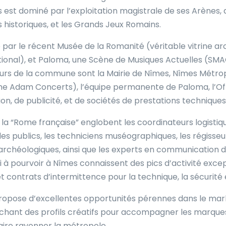
est dominé par l’exploitation magistrale de ses Arènes, qu
s historiques, et les Grands Jeux Romains.
 par le récent Musée de la Romanité (véritable vitrine ar
ional), et Paloma, une Scène de Musiques Actuelles (SMA
urs de la commune sont la Mairie de Nîmes, Nîmes Métropol
Adam Concerts), l’équipe permanente de Paloma, l’Offic
 de publicité, et de sociétés de prestations techniques d
 la “Rome française” englobent les coordinateurs logisti
s publics, les techniciens muséographiques, les régisseurs
archéologiques, ainsi que les experts en communication de 
 pourvoir à Nîmes connaissent des pics d’activité exceptio
ntrats d’intermittence pour la technique, la sécurité et 
propose d’excellentes opportunités pérennes dans le mark
chant des profils créatifs pour accompagner les marques
ire rayonner la métropole.