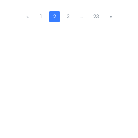
«
1
2
3
…
23
»