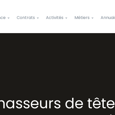
nce
Contrats
Activités
Métiers
Annuai
asseurs de têtes