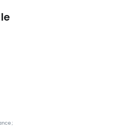
le
ance ;