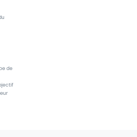
du
ipe de
jectif
leur