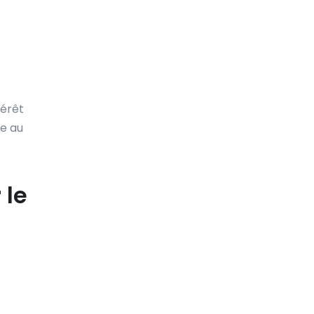
térêt
re au
 le