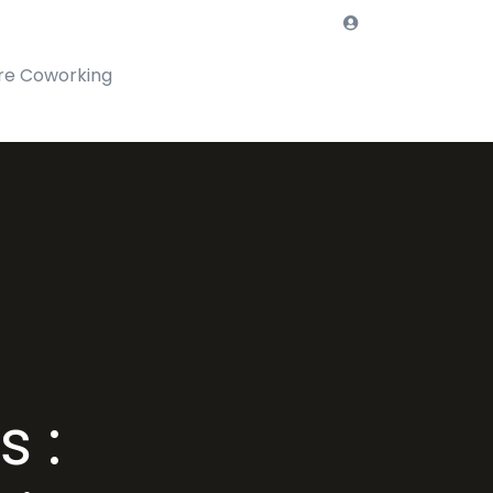
re Coworking
 :