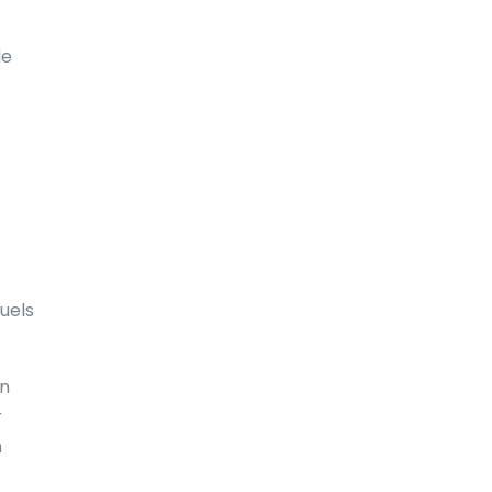
de
uels
un
r
n