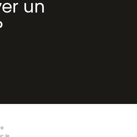
ver un
?
re
c le