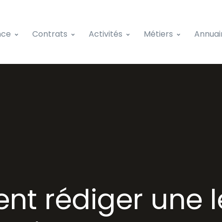
nce
Contrats
Activités
Métiers
Annuai
t rédiger une le