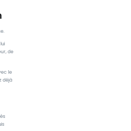
n
e.
lui
ur, de
ec le
z déjà
rès
is