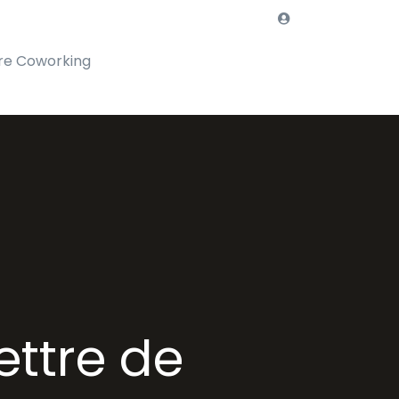
re Coworking
ttre de