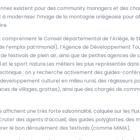
rennes existent pour des community managers et des cha
à moderniser l’image de la montagne ariégeoise pour att
ire.
comprennent le Conseil départemental de l’Ariège, le SES
r de l’emploi patrimonial), l’Agence de Développement T
de festivals de plein air, ainsi que de petites agences d
 et le sport nature.Les métiers les plus représentés dans l
 technique : on y recherche activement des guides-confér
developpement culturel en milieu rural, des régisseurs po
aces de villages, grottes), ainsi que des chargés de comm
e affichent une très forte saisonnalité, calquée sur les fl
cruter des agents d’accueil, des guides polyglottes, des 
surer le bon déroulement des festivals (comme MIMA).