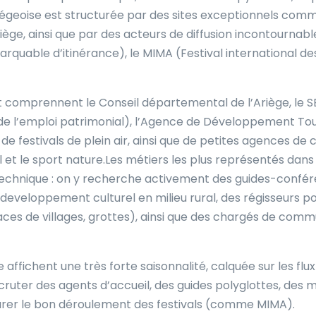
e ariégeoise est structurée par des sites exceptionnels comm
ège, ainsi que par des acteurs de diffusion incontournable
marquable d’itinérance), le MIMA (Festival international de
comprennent le Conseil départemental de l’Ariège, le SES
r de l’emploi patrimonial), l’Agence de Développement T
de festivals de plein air, ainsi que de petites agences d
 et le sport nature.Les métiers les plus représentés dans l
 technique : on y recherche activement des guides-confér
developpement culturel en milieu rural, des régisseurs po
aces de villages, grottes), ainsi que des chargés de comm
e affichent une très forte saisonnalité, calquée sur les fl
cruter des agents d’accueil, des guides polyglottes, des 
surer le bon déroulement des festivals (comme MIMA).