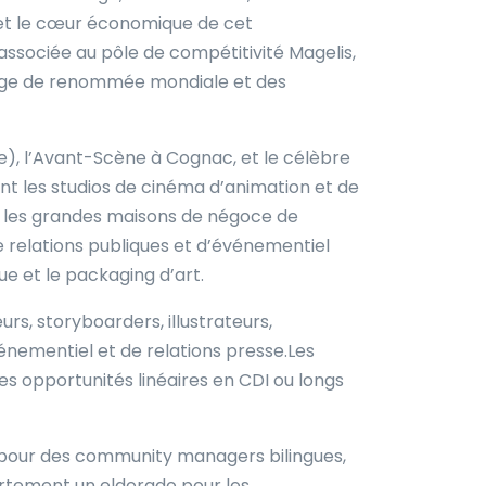
l et le cœur économique de cet
associée au pôle de compétitivité Magelis,
image de renommée mondiale et des
, l’Avant-Scène à Cognac, et le célèbre
t les studios de cinéma d’animation et de
l, les grandes maisons de négoce de
 relations publiques et d’événementiel
e et le packaging d’art.
rs, storyboarders, illustrateurs,
énementiel et de relations presse.Les
s opportunités linéaires en CDI ou longs
es pour des community managers bilingues,
partement un eldorado pour les