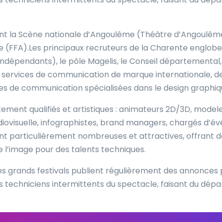
t la Scène nationale d’Angoulême (Théâtre d’Angoulême)
 (FFA).Les principaux recruteurs de la Charente engloben
indépendants), le pôle Magelis, le Conseil départementa
services de communication de marque internationale, de
es de communication spécialisées dans le design graphiqu
ement qualifiés et artistiques : animateurs 2D/3D, modeleu
diovisuelle, infographistes, brand managers, chargés d’év
nt particulièrement nombreuses et attractives, offrant de
e l’image pour des talents techniques.
t les grands festivals publient régulièrement des annonc
des techniciens intermittents du spectacle, faisant du dé