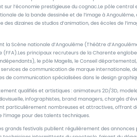
ant sur l’économie prestigieuse du cognac.Le pôle centra
tionale de la bande dessinée et de l’image à Angoulême, 
e des dizaines de studios d’animation, des écoles de l’
t la Scène nationale d’Angoulême (Théâtre d’Angoulême)
 (FFA).Les principaux recruteurs de la Charente engloben
indépendants), le pôle Magelis, le Conseil départementa
services de communication de marque internationale, de
es de communication spécialisées dans le design graphiqu
ement qualifiés et artistiques : animateurs 2D/3D, modeleu
diovisuelle, infographistes, brand managers, chargés d’év
nt particulièrement nombreuses et attractives, offrant de
e l’image pour des talents techniques.
t les grands festivals publient régulièrement des annonc
des techniciens intermittents du spectacle, faisant du dé