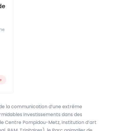
de
ine
e
et de la communication d’une extrême
 formidables investissements dans des
le Centre Pompidou-Metz, institution d’art
 BAM, Trinitaires), le Parc animalier de