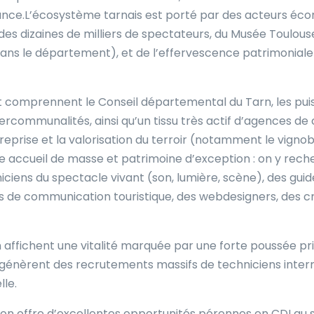
nce.L’écosystème tarnais est porté par des acteurs écon
e des dizaines de milliers de spectateurs, du Musée Toulou
 dans le département), et de l’effervescence patrimoniale 
 comprennent le Conseil départemental du Tarn, les puis
rcommunalités, ainsi qu’un tissu très actif d’agences de
reprise et la valorisation du terroir (notamment le vignobl
e accueil de masse et patrimoine d’exception : on y rech
niciens du spectacle vivant (son, lumière, scène), des gui
és de communication touristique, des webdesigners, des c
n affichent une vitalité marquée par une forte poussée pri
 génèrent des recrutements massifs de techniciens interm
lle.
ion offre d’excellentes opportunités pérennes en CDI au 