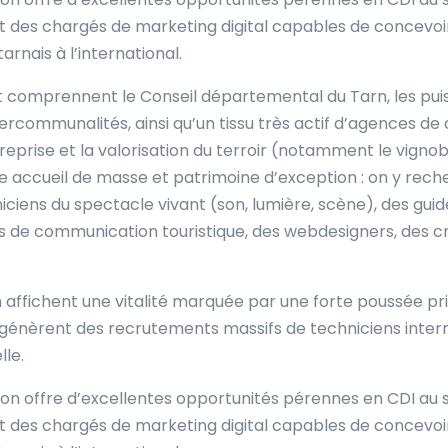
t des chargés de marketing digital capables de concev
arnais à l’international.
 comprennent le Conseil départemental du Tarn, les puis
rcommunalités, ainsi qu’un tissu très actif d’agences de
reprise et la valorisation du terroir (notamment le vignobl
e accueil de masse et patrimoine d’exception : on y rech
niciens du spectacle vivant (son, lumière, scène), des gui
és de communication touristique, des webdesigners, des c
n affichent une vitalité marquée par une forte poussée pri
 génèrent des recrutements massifs de techniciens interm
lle.
ion offre d’excellentes opportunités pérennes en CDI au 
t des chargés de marketing digital capables de concev