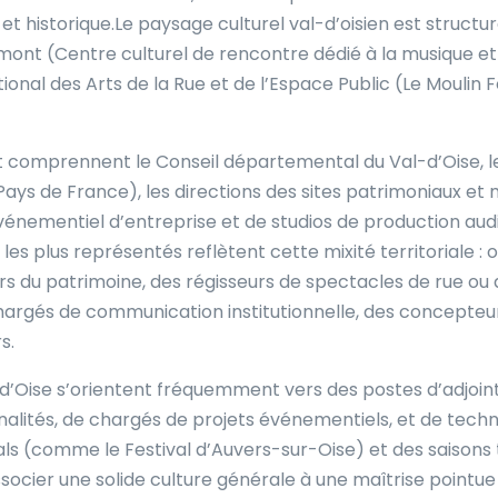
l et historique.Le paysage culturel val-d’oisien est struc
mont (Centre culturel de rencontre dédié à la musique e
ional des Arts de la Rue et de l’Espace Public (Le Moulin
t comprennent le Conseil départemental du Val-d’Oise,
ys de France), les directions des sites patrimoniaux et mu
énementiel d’entreprise et de studios de production audio
les plus représentés reflètent cette mixité territoriale
 du patrimoine, des régisseurs de spectacles de rue ou d
 chargés de communication institutionnelle, des concepteu
s.
-d’Oise s’orientent fréquemment vers des postes d’adjoint
alités, de chargés de projets événementiels, et de techn
vals (comme le Festival d’Auvers-sur-Oise) et des saisons 
ssocier une solide culture générale à une maîtrise pointue