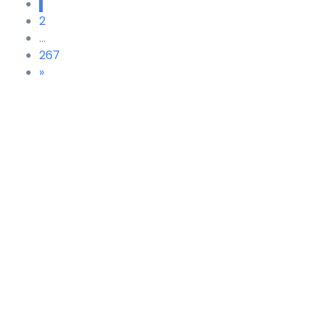
1
2
…
267
»