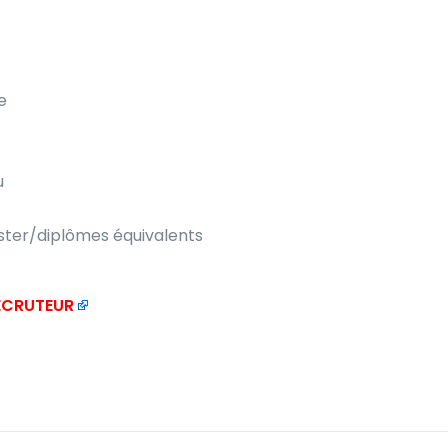
e
u
ster/diplômes équivalents
RECRUTEUR