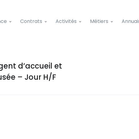
nce
Contrats
Activités
Métiers
Annuai
ent d’accueil et
usée – Jour H/F