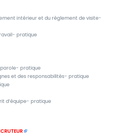
lement intérieur et du règlement de visite-
ravail- pratique
e parole- pratique
ignes et des responsabilités- pratique
tique
rit d’équipe- pratique
RECRUTEUR