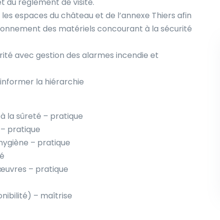
t du règlement de visite.
 les espaces du château et de l’annexe Thiers afin
tionnement des matériels concourant à la sécurité
rité avec gestion des alarmes incendie et
informer la hiérarchie
à la sûreté – pratique
– pratique
hygiène – pratique
ié
 œuvres – pratique
nibilité) – maîtrise