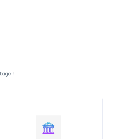
tage !