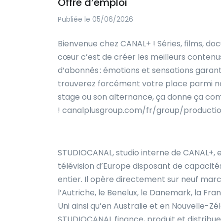
Offre d’emploi
Publiée le 05/06/2026
Bienvenue chez CANAL+ ! Séries, films, doc
cœur c’est de créer les meilleurs contenu
d’abonnés : émotions et sensations garantie
trouverez forcément votre place parmi nos
stage ou son alternance, ça donne ça c
!
canalplusgroup.com/fr/group/productio
STUDIOCANAL, studio interne de CANAL+, es
télévision d’Europe disposant de capacité
entier. Il opère directement sur neuf mar
l’Autriche, le Benelux, le Danemark, la Fra
Uni ainsi qu’en Australie et en Nouvelle-Z
STUDIOCANAL finance, produit et distribue 2