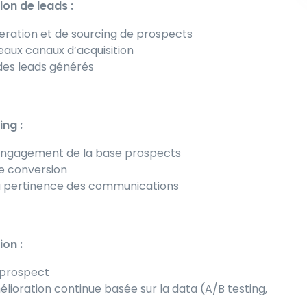
ion de leads :
neration et de sourcing de prospects
eaux canaux d’acquisition
 des leads générés
ing :
d’engagement de la base prospects
de conversion
la pertinence des communications
on :
g prospect
ioration continue basée sur la data (A/B testing,