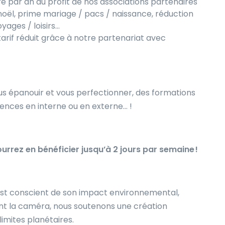
re par an au profit de nos associations partenaires
noël, prime mariage / pacs / naissance, réduction
oyages / loisirs…
 tarif réduit grâce à notre partenariat avec
us épanouir et vous perfectionner, des formations
rences en interne ou en externe… !
ourrez en bénéficier jusqu’à 2 jours par semaine !
est conscient de son impact environnemental,
nt la caméra, nous soutenons une création
limites planétaires.