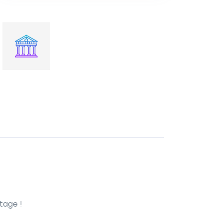
tage !