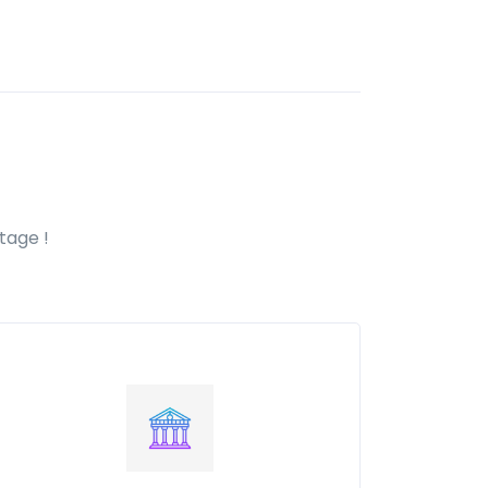
tage !