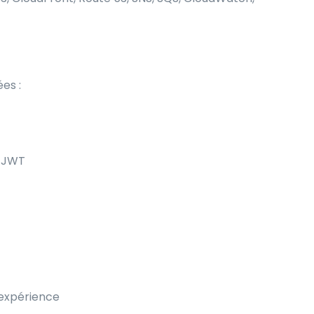
es :
, JWT
 expérience