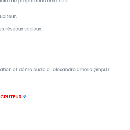
acité de préparation éditoriale.
uditeur.
es réseaux sociaux.
ation et démo audio à : alexandre.amellal@hpi.fr
RECRUTEUR