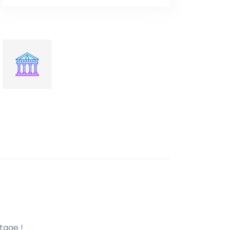
tage !