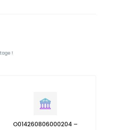
tage !
O014260806000204 –