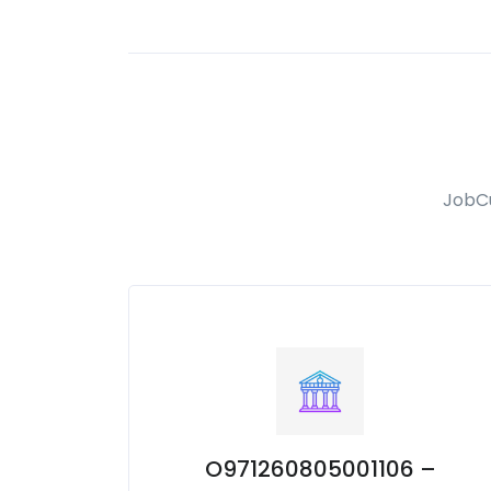
JobCu
O971260805001106 –