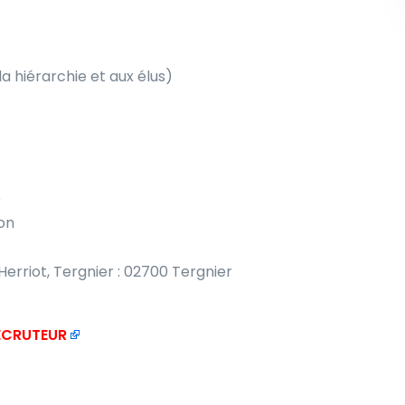
la hiérarchie et aux élus)
é
ion
erriot, Tergnier : 02700 Tergnier
RECRUTEUR