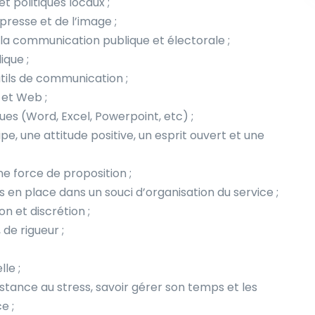
et politiques locaux ;
 presse et de l’image ;
à la communication publique et électorale ;
ique ;
utils de communication ;
 et Web ;
es (Word, Excel, Powerpoint, etc) ;
pe, une attitude positive, un esprit ouvert et une
ne force de proposition ;
 en place dans un souci d’organisation du service ;
n et discrétion ;
de rigueur ;
le ;
istance au stress, savoir gérer son temps et les
e ;