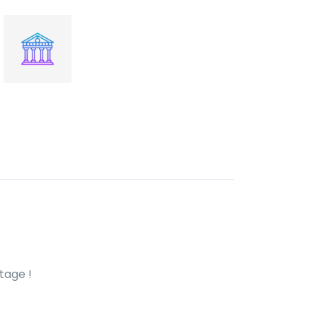
tage !