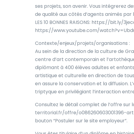
ses projets, son avenir. Vous intégrerez d
de qualité aux côtés d’agents animés par l
LES 10 BONNES RAISONS: https://bit.ly/3jec
https://www.youtube.com/watch?v=Ubd
Contexte/enjeux/projets/organisations :
Au sein de la direction de la culture de Gra
centre d’art contemporain et l’artothèqu
diplômant à 400 élèves adultes et enfant
artistique et culturelle en direction de to
en assure la conservation et la diffusion. L
triptyque en privilégiant l’interaction entr
Consultez le détail complet de l’offre su
territorial.fr/offre/o086260603001396-a
bouton “Postuler sur le site employeur”.
Vous êtes titulaire d’un diplôme en histoir