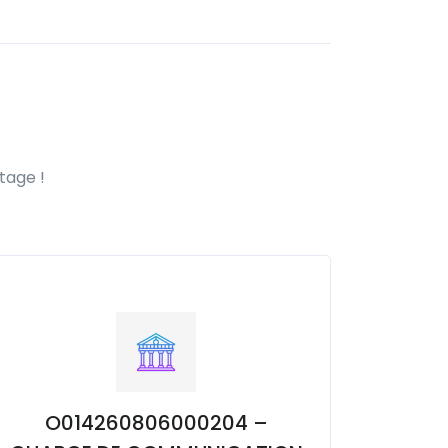
tage !
O014260806000204 –