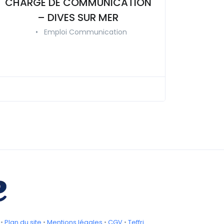
CHARGE DE COMMUNICATION
– DIVES SUR MER
•
Emploi Communication
•
Plan du site
•
Mentions légales
•
CGV
•
Teffri