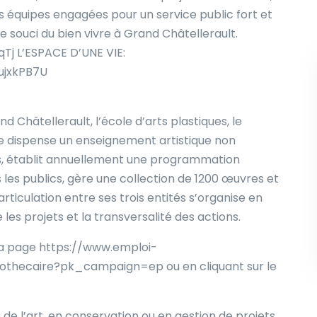
es équipes engagées pour un service public fort et
e souci du bien vivre à Grand Châtellerault.
qTj L’ESPACE D’UNE VIE:
ujxkPB7U
nd Châtellerault, l’école d’arts plastiques, le
e dispense un enseignement artistique non
s, établit annuellement une programmation
us les publics, gère une collection de 1200 œuvres et
’articulation entre ses trois entités s’organise en
e les projets et la transversalité des actions.
r la page https://www.emploi-
rtothecaire?pk_campaign=ep ou en cliquant sur le
e de l’art, en conservation ou en gestion de projets