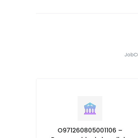
JobCu
O971260805001106 –