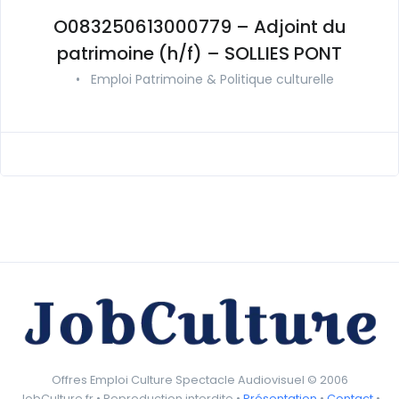
O083250613000779 – Adjoint du
patrimoine (h/f) – SOLLIES PONT
•
Emploi Patrimoine & Politique culturelle
Offres Emploi Culture Spectacle Audiovisuel © 2006
JobCulture.fr • Reproduction interdite •
Présentation
•
Contact
•