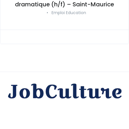
dramatique (h/f) – Saint-Maurice
•
Emploi Education
Offres Emploi Culture Spectacle Audiovisuel © 2006
JobCulture.fr • Reproduction interdite •
Présentation
•
Contact
•
Plan du site
•
Mentions légales
•
CGV
•
Teffri