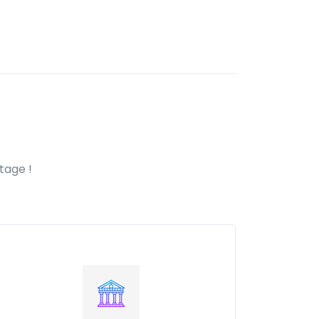
tage !