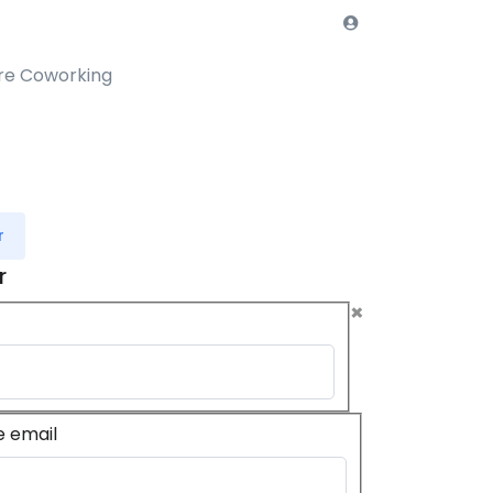
re Coworking
r
r
×
e email