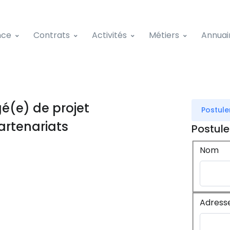
nce
Contrats
Activités
Métiers
Annuai
é(e) de projet
Postule
artenariats
Postule
Nom
Adress