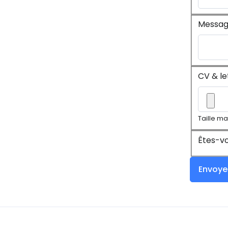
Messa
CV & le
Taille ma
Êtes-vo