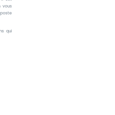
n vous
 poste
ns qui