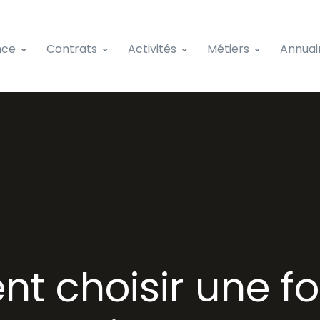
nce
Contrats
Activités
Métiers
Annuai
 choisir une f