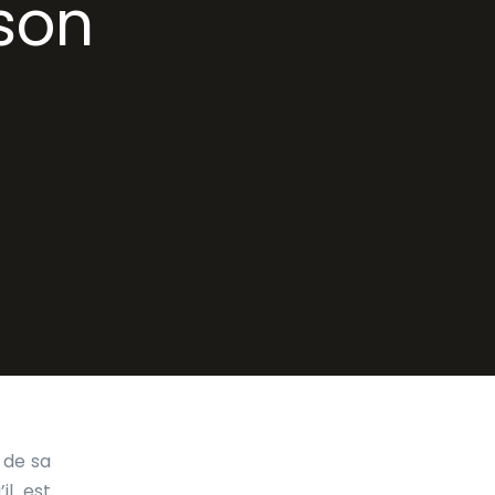
son
 de sa
il est