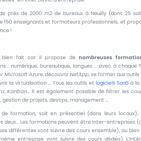
de près de 2000 m2 de bureaux à Neuilly (dont 25 sal
e 150 enseignants et formateurs professionnels, et prop
nce !
t bien fait car il propose de
nombreuses formatio
ns : numérique, bureautique, langues … avec à chaque f
er
Microsoft Azur
e, découvrir
NetApp
, se former aux outils
r la virtualisation … Tous les outils et
logiciels SaaS
à la
ra
,
Kanban
… Il est également possible de filtrer les cou
, gestion de projets, devops, management …
 de formation, soit en présentiel (dans leurs locaux), 
des deux… Les formations peuvent être inter-entreprises (c
ises différentes vont suivre des cours ensemble), ou bien 
ne même entreprise vont suivre des
cours dédiés
). L’int