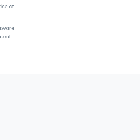
ise et
ftware
ment :