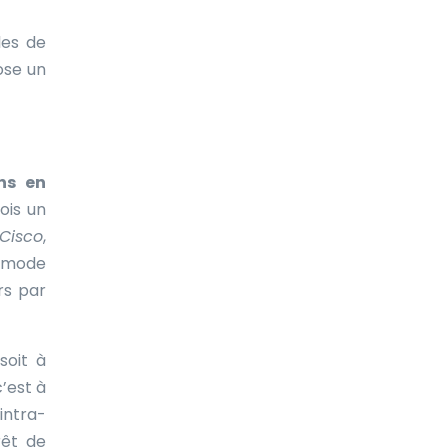
les de
ose un
ns en
ois un
Cisco
,
 mode
rs par
soit à
’est à
intra-
érêt de