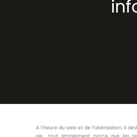
in
A l’heure du web et de l’ubérisation, il d
vie… tout simplement parce que les tech