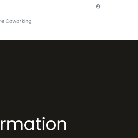
re Coworking
ormation