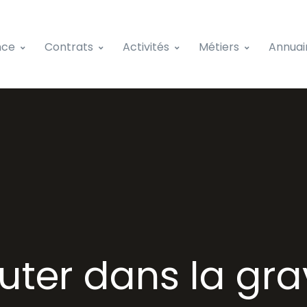
nce
Contrats
Activités
Métiers
Annuai
uter dans la gra