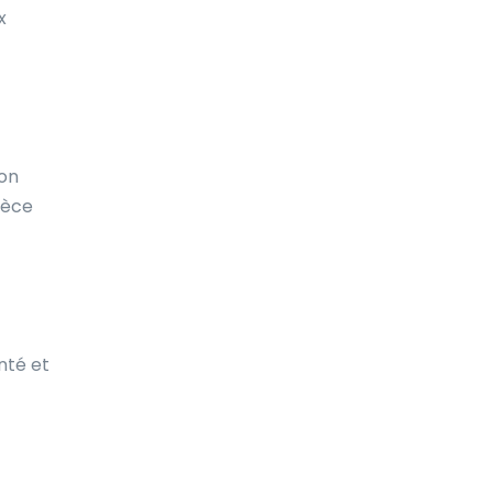
x
on
ièce
nté et