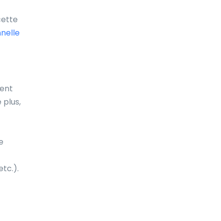
cette
nelle
ment
 plus,
e
tc.).