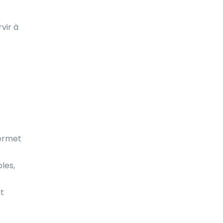
vir à
permet
bles,
ut