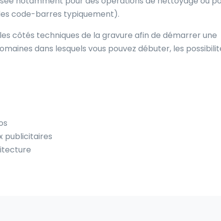
lisée notamment pour des opérations de nettoyage ou p
 des code-barres typiquement).
es côtés techniques de la gravure afin de démarrer une
omaines dans lesquels vous pouvez débuter, les possibilit
os
 publicitaires
itecture