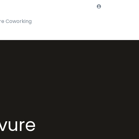
re Coworking
vure