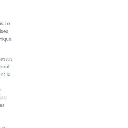
s. Le
ises
nique.
cessus
ment.
nt la
n
les
res