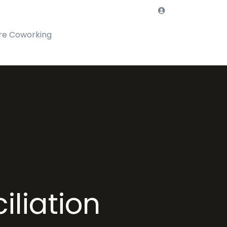
re Coworking
iliation