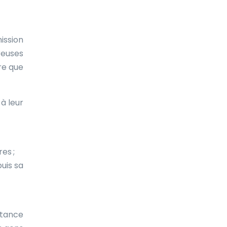
mission
reuses
re que
à leur
es ;
puis sa
rtance