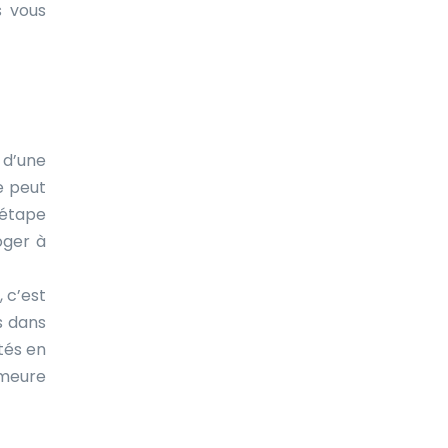
s vous
 d’une
e peut
 étape
oger à
, c’est
s dans
tés en
emeure