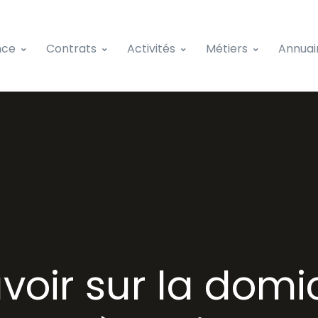
nce
Contrats
Activités
Métiers
Annuai
voir sur la domic