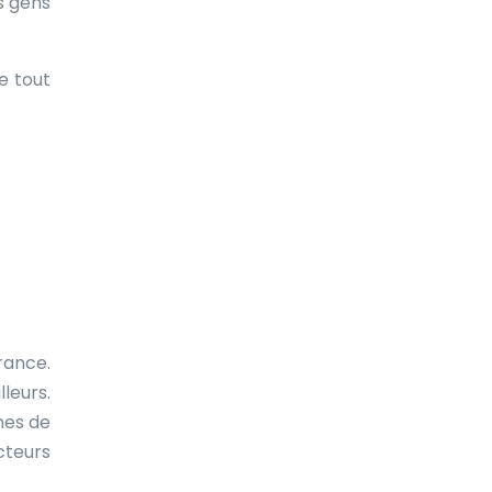
s gens
e tout
rance.
lleurs.
nes de
cteurs