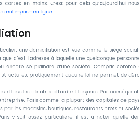
s cartes en mains. C’est pour cela qu’aujourd’hui nou
on entreprise en ligne
.
liation
ulier, une domiciliation est vue comme le siège social
me que c’est l’adresse à laquelle une quelconque personn
 ou encore se plaindre d’une société. Compris comme
es structures, pratiquement aucune loi ne permet de dér
equel tous les clients s’attardent toujours. Par conséquent
 entreprise. Paris comme la plupart des capitales de pay
sés par les magasins, boutiques, restaurants brefs et socié
aris y soit assez particulière, il est à noter qu’elle d