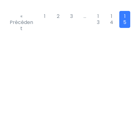
«
1
2
3
…
1
1
1
Précéden
3
4
5
t