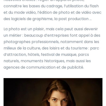
connaitre les bases du cadrage, l’utilisation du flash
et du mode vidéo, l’édition de photo et de vidéo avec
des logiciels de graphisme, la post production …
La photo est un plaisir, mais cela peut aussi devenir
un métier : beaucoup d’entreprises font appel à des
photographes professionnels, notamment dans les
milieux de la culture, des loisirs et du tourisme : parc
d’attraction, hôtels, festival de musique, parcs
naturels, monuments historiques, mais aussi les
agences de communication et de publicité.