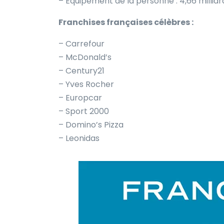
– Équipement de la personne : 4,66 millia
Franchises françaises célèbres :
– Carrefour
– McDonald’s
– Century21
– Yves Rocher
– Europcar
– Sport 2000
– Domino’s Pizza
– Leonidas