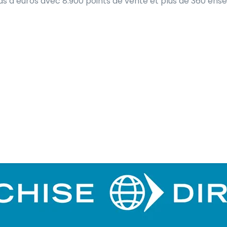
rds d’euros avec 8.900 points de vente et plus de 360 ens