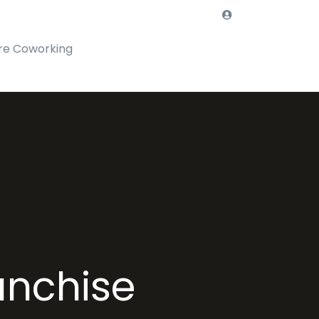
re Coworking
anchise