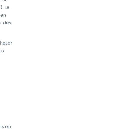
). Le
 en
r des
cheter
eux
és en