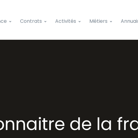
nce
Contrats
Activités
Métiers
Annuai
onnaitre de la fr